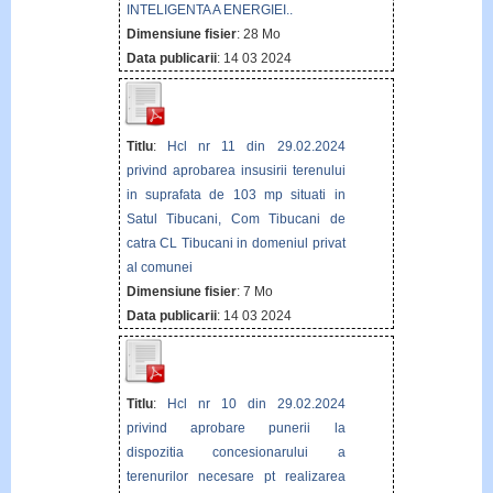
INTELIGENTA A ENERGIEI..
Dimensiune fisier
: 28 Mo
Data publicarii
: 14 03 2024
Titlu
:
Hcl nr 11 din 29.02.2024
privind aprobarea insusirii terenului
in suprafata de 103 mp situati in
Satul Tibucani, Com Tibucani de
catra CL Tibucani in domeniul privat
al comunei
Dimensiune fisier
: 7 Mo
Data publicarii
: 14 03 2024
Titlu
:
Hcl nr 10 din 29.02.2024
privind aprobare punerii la
dispozitia concesionarului a
terenurilor necesare pt realizarea