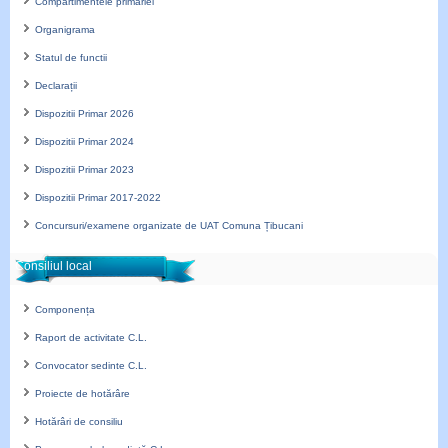
Compartimentele primăriei
Organigrama
Statul de functii
Declarații
Dispozitii Primar 2026
Dispozitii Primar 2024
Dispozitii Primar 2023
Dispozitii Primar 2017-2022
Concursuri/examene organizate de UAT Comuna Țibucani
Consiliul local
Componența
Raport de activitate C.L.
Convocator sedinte C.L.
Proiecte de hotărâre
Hotărâri de consiliu