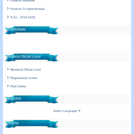
Proiecte finalizate
Proiecte în implementare
S.D.L. 2014-2020
accesibilitate
Monitorul Oficial Local
Monitorul Oficial Local
Registratura on-line
Plati Online
Traducere
Select Language
▼
Comuna