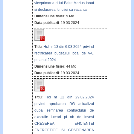
viceprimar a d-lui Balut Marius Ionut
si declararea functiei ca vacanta
Dimensiune fisier
: 9 Mo
Data publicarii
: 19 03 2024
Titlu
:
Hcl nr 13 din 6.03.2024 privind
rectificarea bugetului local de V-C
pe anul 2024
Dimensiune fisier
: 44 Mo
Data publicarii
: 19 03 2024
Titlu
:
Hcl nr 12 din 29.02.2024
privind aprobarea DG actualizat
dupa semnarea contractului de
executie lucrari pt ob de invest
CRESEREA EFICIENTEI
ENERGETICE SI GESTIONAREA