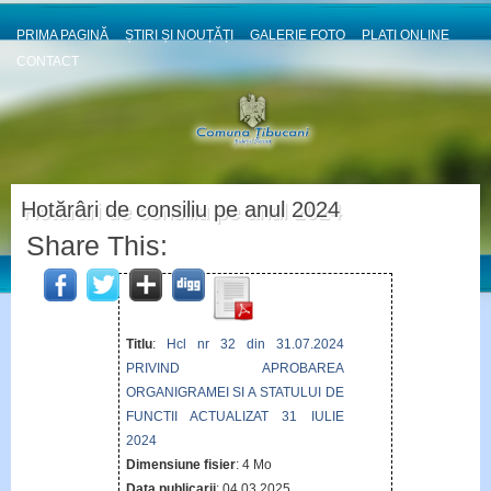
PRIMA PAGINĂ
ȘTIRI ȘI NOUȚĂȚI
GALERIE FOTO
PLATI ONLINE
CONTACT
Hotărâri de consiliu pe anul 2024
Share This:
Titlu
:
Hcl nr 32 din 31.07.2024
PRIVIND APROBAREA
ORGANIGRAMEI SI A STATULUI DE
FUNCTII ACTUALIZAT 31 IULIE
2024
Dimensiune fisier
: 4 Mo
Data publicarii
: 04 03 2025