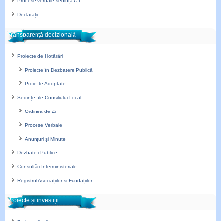
Procese verbale ședință C.L.
Declarații
Transparență decizională
Proiecte de Hotărâri
Proiecte în Dezbatere Publică
Proiecte Adoptate
Ședințe ale Consiliului Local
Ordinea de Zi
Procese Verbale
Anunțuri și Minute
Dezbateri Publice
Consultări Interministeriale
Registrul Asociațiilor și Fundațiilor
Proiecte și investiții