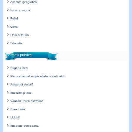
Așezare geografică
Istoric comună
Relief
Clima
Flora si fauna
Educatie
Informații publice
Bugetul local
Plan cadastral si opis alfabetic detinatori
Asistență socială
Impozite și taxe
Vânzare teren extravilan
Stare civilă
Licitatii
Integrare europeana