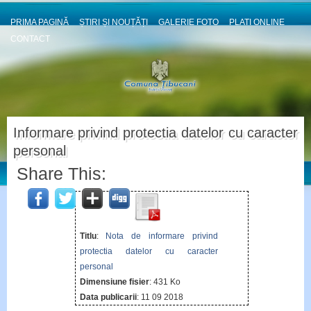
PRIMA PAGINĂ
ȘTIRI ȘI NOUȚĂȚI
GALERIE FOTO
PLATI ONLINE
CONTACT
Informare privind protectia datelor cu caracter
personal
Share This:
Titlu
:
Nota de informare privind
protectia datelor cu caracter
personal
Dimensiune fisier
: 431 Ko
Data publicarii
: 11 09 2018