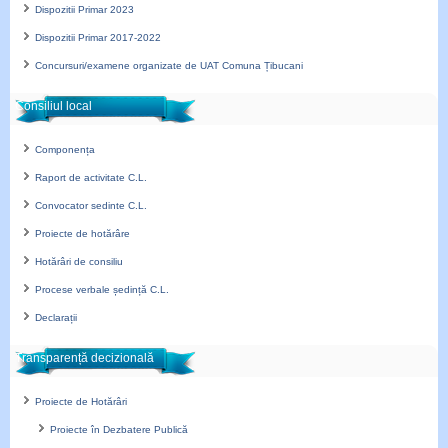
Dispozitii Primar 2023
Dispozitii Primar 2017-2022
Concursuri/examene organizate de UAT Comuna Țibucani
Consiliul local
Componența
Raport de activitate C.L.
Convocator sedinte C.L.
Proiecte de hotărâre
Hotărâri de consiliu
Procese verbale ședință C.L.
Declarații
Transparență decizională
Proiecte de Hotărâri
Proiecte în Dezbatere Publică