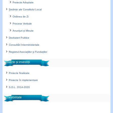
Proiecte Adoptate
Ședințe ale Consiliului Local
Ordinea de Zi
Procese Verbale
Anunțuri și Minute
Dezbateri Publice
Consultări Interministeriale
Registrul Asociațiilor și Fundațiilor
Proiecte și investiții
Proiecte finalizate
Proiecte în implementare
S.D.L. 2014-2020
accesibilitate