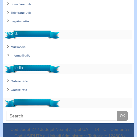
Formulare utile
Telefoane utile
Legături utile
S.V.S.U.
Multimedia
Informatii utile
Multimedia
Galerie video
Galerie foto
Caută
Cod Județ 27 / Județul Neamț / Tipul UAT - 14 - C - Comună /
Codul SIRUTA al Unitații Administrativ-Teritoriale 124803 /