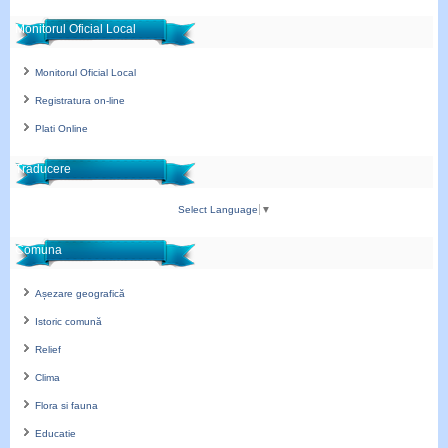
Monitorul Oficial Local
Monitorul Oficial Local
Registratura on-line
Plati Online
Traducere
Select Language
▼
Comuna
Așezare geografică
Istoric comună
Relief
Clima
Flora si fauna
Educatie