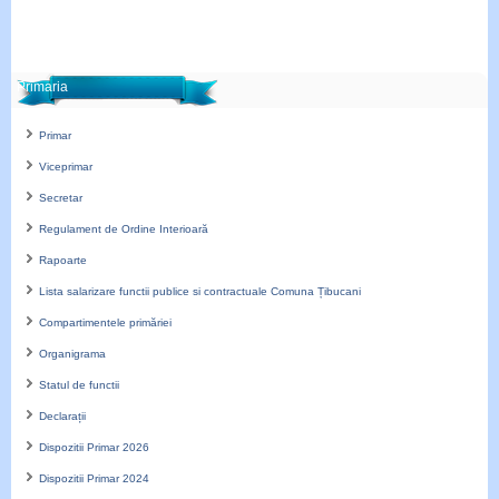
Primaria
Primar
Viceprimar
Secretar
Regulament de Ordine Interioară
Rapoarte
Lista salarizare functii publice si contractuale Comuna Țibucani
Compartimentele primăriei
Organigrama
Statul de functii
Declarații
Dispozitii Primar 2026
Dispozitii Primar 2024