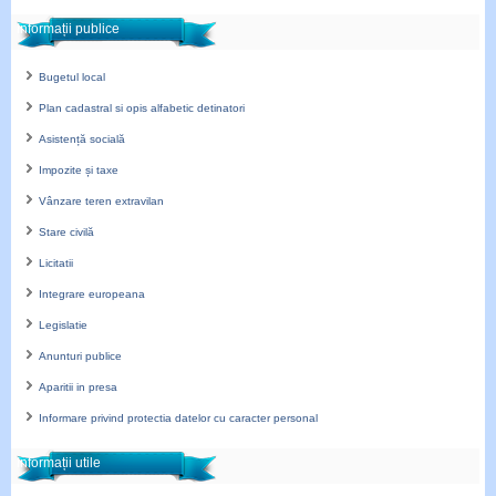
Informații publice
Bugetul local
Plan cadastral si opis alfabetic detinatori
Asistență socială
Impozite și taxe
Vânzare teren extravilan
Stare civilă
Licitatii
Integrare europeana
Legislatie
Anunturi publice
Aparitii in presa
Informare privind protectia datelor cu caracter personal
Informații utile