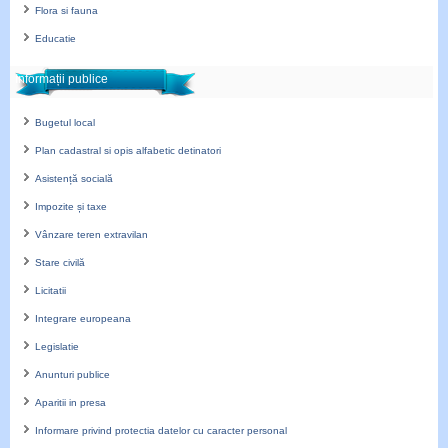
Flora si fauna
Educatie
Informații publice
Bugetul local
Plan cadastral si opis alfabetic detinatori
Asistență socială
Impozite și taxe
Vânzare teren extravilan
Stare civilă
Licitatii
Integrare europeana
Legislatie
Anunturi publice
Aparitii in presa
Informare privind protectia datelor cu caracter personal