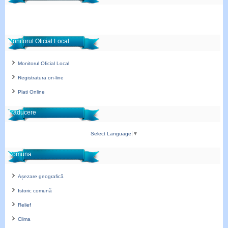
Monitorul Oficial Local
Monitorul Oficial Local
Registratura on-line
Plati Online
Traducere
Select Language
▼
Comuna
Așezare geografică
Istoric comună
Relief
Clima