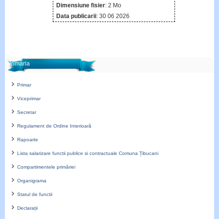
Dimensiune fisier
: 2 Mo
Data publicarii
: 30 06 2026
Primaria
Primar
Viceprimar
Secretar
Regulament de Ordine Interioară
Rapoarte
Lista salarizare functii publice si contractuale Comuna Țibucani
Compartimentele primăriei
Organigrama
Statul de functii
Declarații