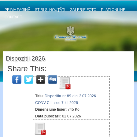
PRIMA PAGINĂ
ȘTIRI ȘI NOUȚĂȚI
GALERIE FOTO
PLATI ONLINE
CONTACT
Dispozitii 2026
Share This:
Titlu
:
Dispozitia nr 89 din 2.07.2026
CONV C.L. sed 7 Iul 2026
Dimensiune fisier
: 745 Ko
Data publicarii
: 02 07 2026