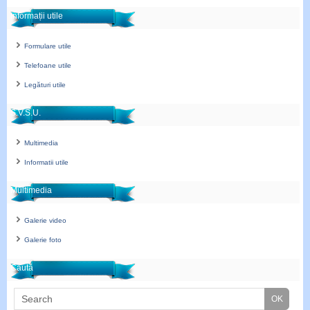
Informații utile
Formulare utile
Telefoane utile
Legături utile
S.V.S.U.
Multimedia
Informatii utile
Multimedia
Galerie video
Galerie foto
Caută