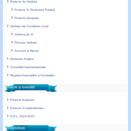
Proiecte de Hotărâri
Proiecte în Dezbatere Publică
Proiecte Adoptate
Ședințe ale Consiliului Local
Ordinea de Zi
Procese Verbale
Anunțuri și Minute
Dezbateri Publice
Consultări Interministeriale
Registrul Asociațiilor și Fundațiilor
Proiecte și investiții
Proiecte finalizate
Proiecte în implementare
S.D.L. 2014-2020
accesibilitate