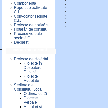
Componența
Raport de activitate
C.L.
Convocator sedinte
C.L.
Proiecte de hotărâre
Hotărâri de consiliu
Procese verbale
ședință C.L.
Declarații
Transparență decizională
Proiecte de Hotărâri
Proiecte în
Dezbatere
Publică
Proiecte
Adoptate
Ședințe ale
Consiliului Local
Ordinea de Zi
Procese
Verbale
Anunțuri și