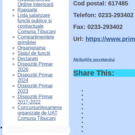
Cod postal:
617485
Ordine Interioară
Rapoarte
Telefon:
0233-293402
Lista salarizare
functii publice si
contractuale
Fax:
0233-293402
Comuna Țibucani
Compartimentele
Url:
https://www.prim
primăriei
Organigrama
Statul de functii
Declarații
Atribuțiile secretarului
Dispozitii Primar
2026
Share This:
Dispozitii Primar
2024
Dispozitii Primar
2023
Dispozitii Primar
2017-2022
Concursuri/examene
organizate de UAT
Comuna Țibucani
Consiliul local