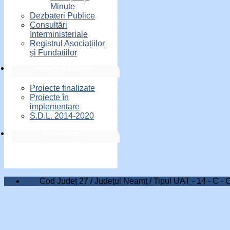
Minute
Dezbateri Publice
Consultări
Interministeriale
Registrul Asociațiilor
și Fundațiilor
Proiecte și investiții
Proiecte finalizate
Proiecte în
implementare
S.D.L. 2014-2020
accesibilitate
Cod Județ 27 / Județul Neamț / Tipul UAT - 14 - C - 