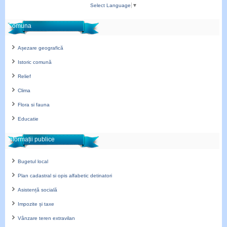
Select Language
▼
Comuna
Așezare geografică
Istoric comună
Relief
Clima
Flora si fauna
Educatie
Informații publice
Bugetul local
Plan cadastral si opis alfabetic detinatori
Asistență socială
Impozite și taxe
Vânzare teren extravilan