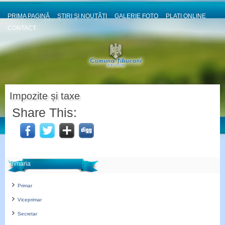
PRIMA PAGINĂ
ȘTIRI ȘI NOUȚĂȚI
GALERIE FOTO
PLATI ONLINE
CONTACT
Impozite și taxe
Share This:
Primaria
Primar
Viceprimar
Secretar