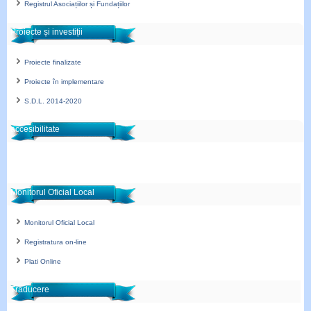
Registrul Asociațiilor și Fundațiilor
Proiecte și investiții
Proiecte finalizate
Proiecte în implementare
S.D.L. 2014-2020
accesibilitate
Monitorul Oficial Local
Monitorul Oficial Local
Registratura on-line
Plati Online
Traducere