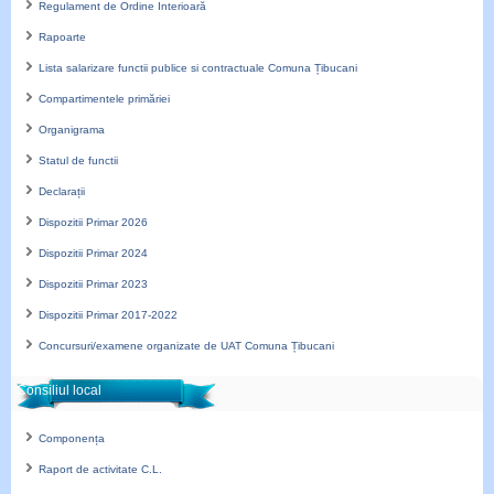
Regulament de Ordine Interioară
Rapoarte
Lista salarizare functii publice si contractuale Comuna Țibucani
Compartimentele primăriei
Organigrama
Statul de functii
Declarații
Dispozitii Primar 2026
Dispozitii Primar 2024
Dispozitii Primar 2023
Dispozitii Primar 2017-2022
Concursuri/examene organizate de UAT Comuna Țibucani
Consiliul local
Componența
Raport de activitate C.L.