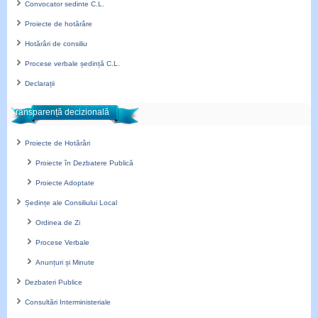
Convocator sedinte C.L.
Proiecte de hotărâre
Hotărâri de consiliu
Procese verbale ședință C.L.
Declarații
Transparență decizională
Proiecte de Hotărâri
Proiecte în Dezbatere Publică
Proiecte Adoptate
Ședințe ale Consiliului Local
Ordinea de Zi
Procese Verbale
Anunțuri și Minute
Dezbateri Publice
Consultări Interministeriale