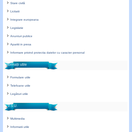
Stare civilă
Licitatii
Integrare europeana
Legislatie
Anunturi publice
Aparitii in presa
Informare privind protectia datelor cu caracter personal
Informații utile
Formulare utile
Telefoane utile
Legături utile
S.V.S.U.
Multimedia
Informatii utile