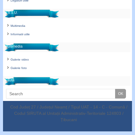
Legături utile
S.V.S.U.
Multimedia
Informatii utile
Multimedia
Galerie video
Galerie foto
Caută
Cod Județ 27 / Județul Neamț / Tipul UAT - 14 - C - Comună /
Codul SIRUTA al Unitații Administrativ-Teritoriale 124803 /
Țibucani