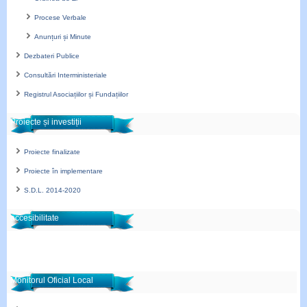
Procese Verbale
Anunțuri și Minute
Dezbateri Publice
Consultări Interministeriale
Registrul Asociațiilor și Fundațiilor
Proiecte și investiții
Proiecte finalizate
Proiecte în implementare
S.D.L. 2014-2020
accesibilitate
Monitorul Oficial Local