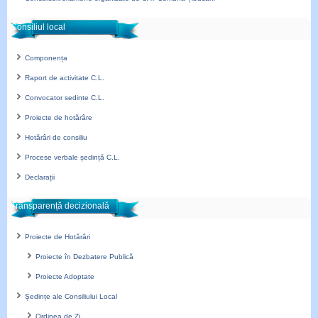
Consiliul local
Componența
Raport de activitate C.L.
Convocator sedinte C.L.
Proiecte de hotărâre
Hotărâri de consiliu
Procese verbale ședință C.L.
Declarații
Transparență decizională
Proiecte de Hotărâri
Proiecte în Dezbatere Publică
Proiecte Adoptate
Ședințe ale Consiliului Local
Ordinea de Zi