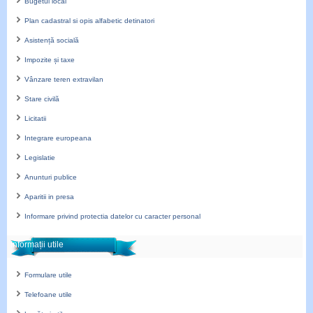
Bugetul local
Plan cadastral si opis alfabetic detinatori
Asistență socială
Impozite și taxe
Vânzare teren extravilan
Stare civilă
Licitatii
Integrare europeana
Legislatie
Anunturi publice
Aparitii in presa
Informare privind protectia datelor cu caracter personal
Informații utile
Formulare utile
Telefoane utile