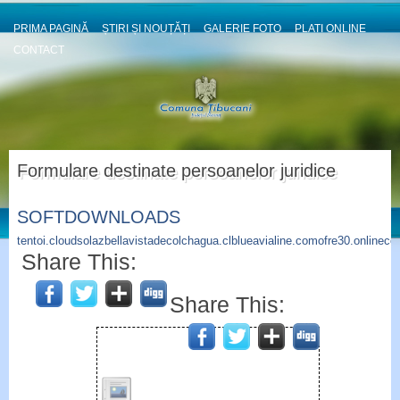
PRIMA PAGINĂ
ȘTIRI ȘI NOUȚĂȚI
GALERIE FOTO
PLATI ONLINE
CONTACT
Formulare destinate persoanelor juridice
SOFTDOWNLOADS
tentoi.cloud
solazbellavistadecolchagua.cl
blueavialine.com
ofre30.online
co
Share This:
Share This: