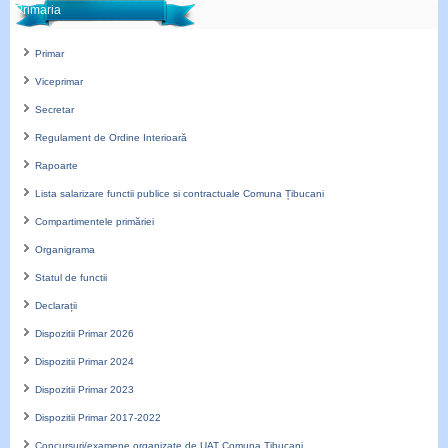
Primaria
Primar
Viceprimar
Secretar
Regulament de Ordine Interioară
Rapoarte
Lista salarizare functii publice si contractuale Comuna Țibucani
Compartimentele primăriei
Organigrama
Statul de functii
Declarații
Dispozitii Primar 2026
Dispozitii Primar 2024
Dispozitii Primar 2023
Dispozitii Primar 2017-2022
Concursuri/examene organizate de UAT Comuna Țibucani