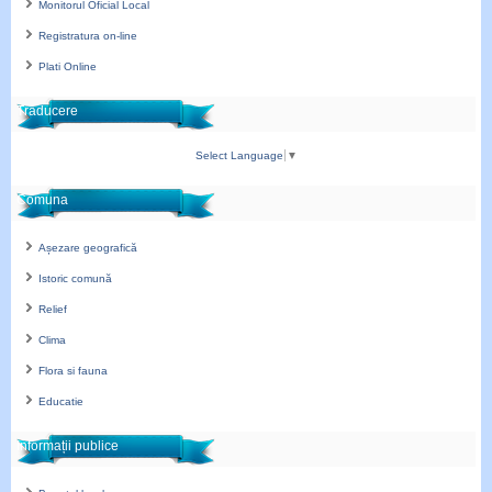
Monitorul Oficial Local
Registratura on-line
Plati Online
Traducere
Select Language
▼
Comuna
Așezare geografică
Istoric comună
Relief
Clima
Flora si fauna
Educatie
Informații publice