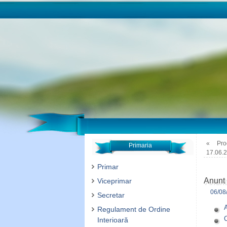
«
Proc
Primaria
17.06.
Primar
Anunt 
Viceprimar
06/08
Secretar
A
Regulament de Ordine
C
Interioară