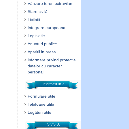
Vânzare teren extravilan
Stare civilă
Licitatii
Integrare europeana
Legislatie
Anunturi publice
Aparitii in presa
Informare privind protectia
datelor cu caracter
personal
Informații utile
Formulare utile
Telefoane utile
Legături utile
S.V.S.U.