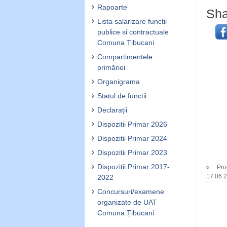
Rapoarte
Sha
Lista salarizare functii
publice si contractuale
Comuna Țibucani
Compartimentele
primăriei
Organigrama
Statul de functii
Declarații
Dispozitii Primar 2026
Dispozitii Primar 2024
Dispozitii Primar 2023
Dispozitii Primar 2017-
«
Proc
17.06.
2022
Concursuri/examene
organizate de UAT
Comuna Țibucani