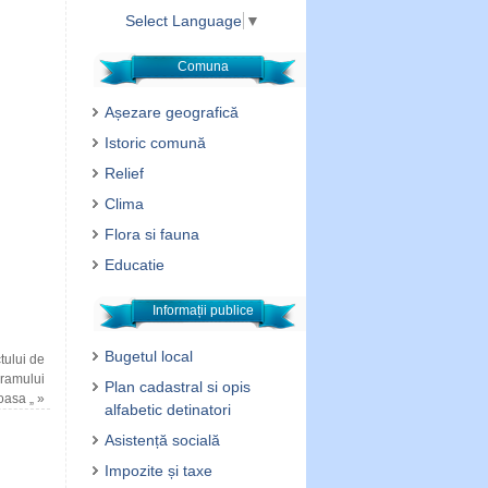
Select Language
▼
Comuna
Așezare geografică
Istoric comună
Relief
Clima
Flora si fauna
Educatie
Informații publice
Bugetul local
tului de
gramului
Plan cadastral si opis
oasa „
»
alfabetic detinatori
Asistență socială
Impozite și taxe