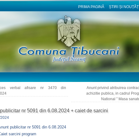
PRIMA PAGINĂ
ȘTIRI ȘI NOUȚĂȚ
es verbal afisare nr 3470 din
Anunt privind atribuirea contrac
2024
achizitie publica, in cadrul Pro
National ” Masa sanat
publicitar nr 5091 din 6.08.2024 + caiet de sarcini
/2024
nunt publicitar nr 5091 din 6.08.2024
aiet sarcini program