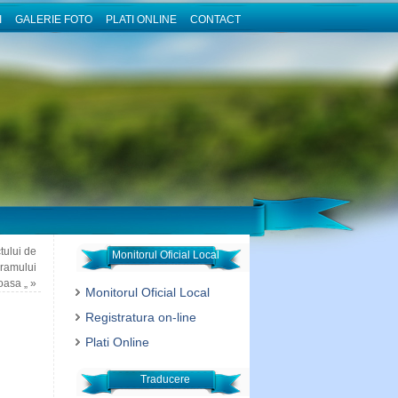
I
GALERIE FOTO
PLATI ONLINE
CONTACT
tului de
Monitorul Oficial Local
gramului
oasa „
»
Monitorul Oficial Local
Registratura on-line
Plati Online
Traducere