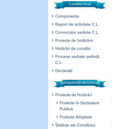
Consiliul local
Componența
Raport de activitate C.L.
Convocator sedinte C.L.
Proiecte de hotărâre
Hotărâri de consiliu
Procese verbale ședință
C.L.
Declarații
Transparență decizională
Proiecte de Hotărâri
Proiecte în Dezbatere
Publică
Proiecte Adoptate
Ședințe ale Consiliului