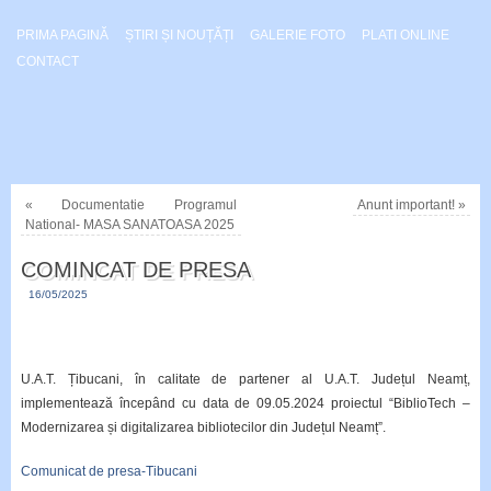
PRIMA PAGINĂ
ȘTIRI ȘI NOUȚĂȚI
GALERIE FOTO
PLATI ONLINE
CONTACT
«
Documentatie Programul
Anunt important!
»
National- MASA SANATOASA 2025
COMINCAT DE PRESA
16/05/2025
U.A.T. Țibucani, în calitate de partener al U.A.T. Județul Neamț,
implementează începând cu data de 09.05.2024 proiectul “BiblioTech –
Modernizarea și digitalizarea bibliotecilor din Județul Neamț”.
Comunicat de presa-Tibucani