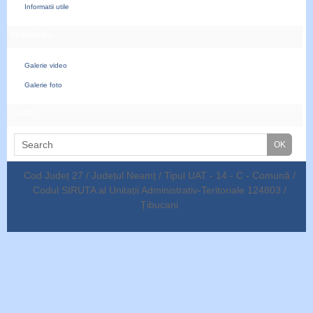
Informatii utile
Multimedia
Galerie video
Galerie foto
Caută
Cod Județ 27 / Județul Neamț / Tipul UAT - 14 - C - Comună /
Codul SIRUTA al Unitații Administrativ-Teritoriale 124803 /
Țibucani