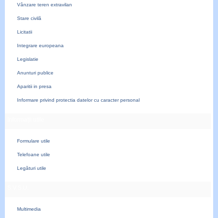
Vânzare teren extravilan
Stare civilă
Licitatii
Integrare europeana
Legislatie
Anunturi publice
Aparitii in presa
Informare privind protectia datelor cu caracter personal
Informații utile
Formulare utile
Telefoane utile
Legături utile
S.V.S.U.
Multimedia