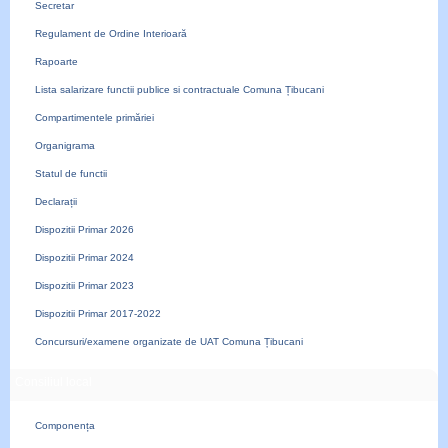
Secretar
Regulament de Ordine Interioară
Rapoarte
Lista salarizare functii publice si contractuale Comuna Țibucani
Compartimentele primăriei
Organigrama
Statul de functii
Declarații
Dispozitii Primar 2026
Dispozitii Primar 2024
Dispozitii Primar 2023
Dispozitii Primar 2017-2022
Concursuri/examene organizate de UAT Comuna Țibucani
Consiliul local
Componența