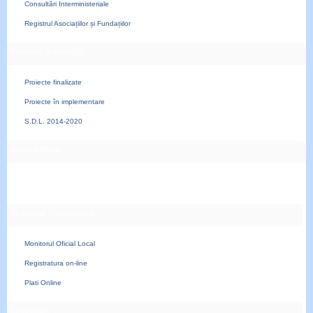
Consultări Interministeriale
Registrul Asociațiilor și Fundațiilor
Proiecte și investiții
Proiecte finalizate
Proiecte în implementare
S.D.L. 2014-2020
accesibilitate
Monitorul Oficial Local
Monitorul Oficial Local
Registratura on-line
Plati Online
Traducere