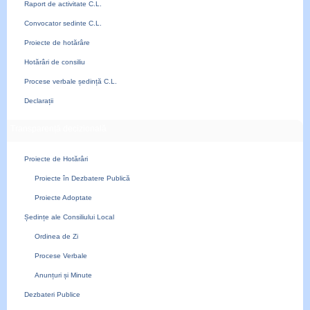
Raport de activitate C.L.
Convocator sedinte C.L.
Proiecte de hotărâre
Hotărâri de consiliu
Procese verbale ședință C.L.
Declarații
Transparență decizională
Proiecte de Hotărâri
Proiecte în Dezbatere Publică
Proiecte Adoptate
Ședințe ale Consiliului Local
Ordinea de Zi
Procese Verbale
Anunțuri și Minute
Dezbateri Publice