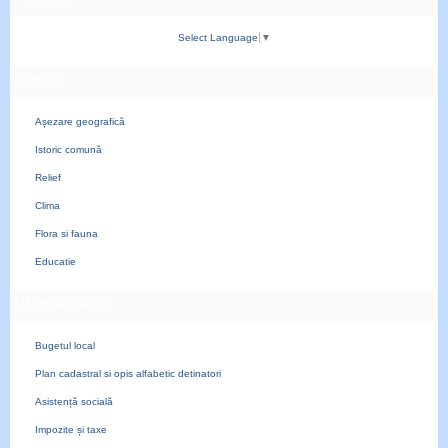
Select Language
▼
Comuna
Așezare geografică
Istoric comună
Relief
Clima
Flora si fauna
Educatie
Informații publice
Bugetul local
Plan cadastral si opis alfabetic detinatori
Asistență socială
Impozite și taxe