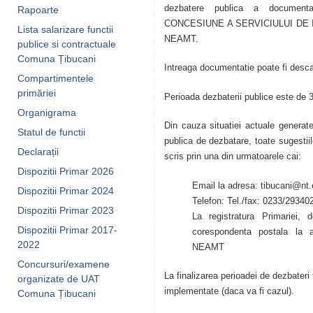
dezbatere publica a docume
Rapoarte
CONCESIUNE A SERVICIULUI DE 
Lista salarizare functii
NEAMT.
publice si contractuale
Comuna Țibucani
Intreaga documentatie poate fi des
Compartimentele
primăriei
Perioada dezbaterii publice este de 3
Organigrama
Din cauza situatiei actuale gener
Statul de functii
publica de dezbatare, toate sugestiile
Declarații
scris prin una din urmatoarele cai:
Dispozitii Primar 2026
Email la adresa: tibucani@nt
Dispozitii Primar 2024
Telefon: Tel./fax: 0233/29340
Dispozitii Primar 2023
La registratura Primariei,
Dispozitii Primar 2017-
corespondenta postala l
2022
NEAMT
Concursuri/examene
La finalizarea perioadei de dezbateri 
organizate de UAT
implementate (daca va fi cazul).
Comuna Țibucani