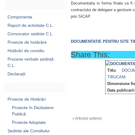
Documentatia in forma finala va fi 
Consiliul local
contractului de delegare a gestiunii 
prin SICAP.
Componența
Raport de activitate C.L.
Convocator sedinte C.L.
DOCUMENTATIE PENTRU SITE TI
Proiecte de hotărâre
Hotărâri de consiliu
Share This:
Procese verbale ședință
C.L.
Titlu
:
DOCU
Declarații
TIBUCANI
Dimensiune fis
Transparență decizională
Data publicarii
Proiecte de Hotărâri
Proiecte în Dezbatere
Publică
«
Articolul anterior
Proiecte Adoptate
Ședințe ale Consiliului