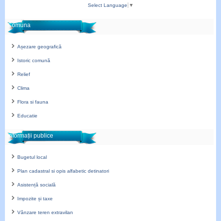
Select Language
▼
Comuna
Așezare geografică
Istoric comună
Relief
Clima
Flora si fauna
Educatie
Informații publice
Bugetul local
Plan cadastral si opis alfabetic detinatori
Asistență socială
Impozite și taxe
Vânzare teren extravilan