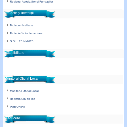
Registrul Asociațiilor și Fundațiilor
Proiecte și investiții
Proiecte finalizate
Proiecte în implementare
S.D.L. 2014-2020
accesibilitate
Monitorul Oficial Local
Monitorul Oficial Local
Registratura on-line
Plati Online
Traducere