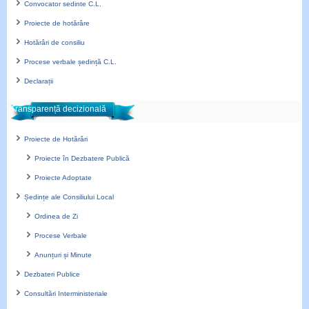
Convocator sedinte C.L.
Proiecte de hotărâre
Hotărâri de consiliu
Procese verbale ședință C.L.
Declarații
Transparență decizională
Proiecte de Hotărâri
Proiecte în Dezbatere Publică
Proiecte Adoptate
Ședințe ale Consiliului Local
Ordinea de Zi
Procese Verbale
Anunțuri și Minute
Dezbateri Publice
Consultări Interministeriale