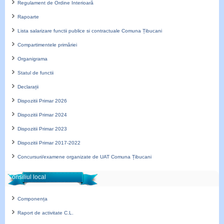
Regulament de Ordine Interioară
Rapoarte
Lista salarizare functii publice si contractuale Comuna Țibucani
Compartimentele primăriei
Organigrama
Statul de functii
Declarații
Dispozitii Primar 2026
Dispozitii Primar 2024
Dispozitii Primar 2023
Dispozitii Primar 2017-2022
Concursuri/examene organizate de UAT Comuna Țibucani
Consiliul local
Componența
Raport de activitate C.L.