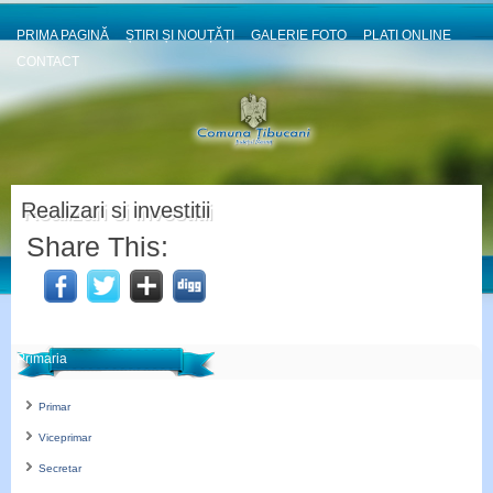
PRIMA PAGINĂ
ȘTIRI ȘI NOUȚĂȚI
GALERIE FOTO
PLATI ONLINE
CONTACT
Realizari si investitii
Share This:
Primaria
Primar
Viceprimar
Secretar