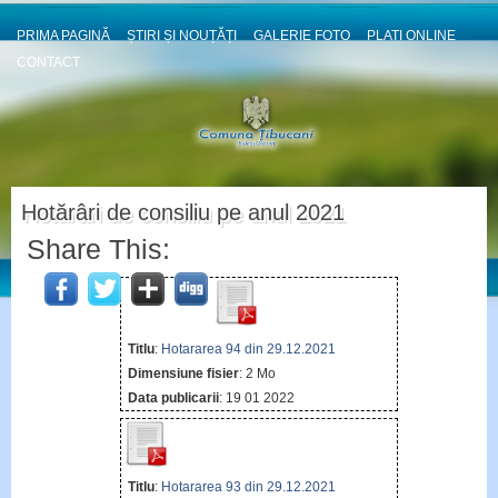
PRIMA PAGINĂ
ȘTIRI ȘI NOUȚĂȚI
GALERIE FOTO
PLATI ONLINE
CONTACT
Hotărâri de consiliu pe anul 2021
Share This:
Titlu
:
Hotararea 94 din 29.12.2021
Dimensiune fisier
: 2 Mo
Data publicarii
: 19 01 2022
Titlu
:
Hotararea 93 din 29.12.2021