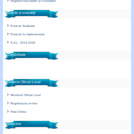
Registrul Asociațiilor și Fundațiilor
Proiecte și investiții
Proiecte finalizate
Proiecte în implementare
S.D.L. 2014-2020
accesibilitate
Monitorul Oficial Local
Monitorul Oficial Local
Registratura on-line
Plati Online
Traducere