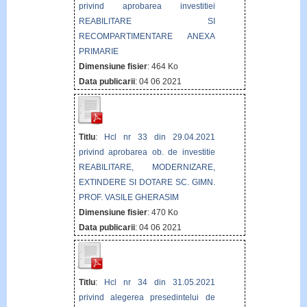
privind aprobarea investitiei
REABILITARE SI
RECOMPARTIMENTARE ANEXA
PRIMARIE
Dimensiune fisier
: 464 Ko
Data publicarii
: 04 06 2021
Titlu
:
Hcl nr 33 din 29.04.2021
privind aprobarea ob. de investitie
REABILITARE, MODERNIZARE,
EXTINDERE SI DOTARE SC. GIMN.
PROF. VASILE GHERASIM
Dimensiune fisier
: 470 Ko
Data publicarii
: 04 06 2021
Titlu
:
Hcl nr 34 din 31.05.2021
privind alegerea presedintelui de