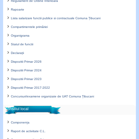
Regulament de Ordine Interioară
Rapoarte
Lista salarizare functii publice si contractuale Comuna Țibucani
Compartimentele primăriei
Organigrama
Statul de functii
Declarații
Dispozitii Primar 2026
Dispozitii Primar 2024
Dispozitii Primar 2023
Dispozitii Primar 2017-2022
Concursuri/examene organizate de UAT Comuna Țibucani
Consiliul local
Componența
Raport de activitate C.L.