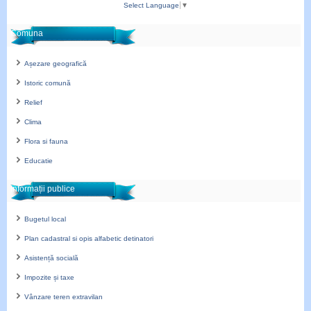
Select Language
▼
Comuna
Așezare geografică
Istoric comună
Relief
Clima
Flora si fauna
Educatie
Informații publice
Bugetul local
Plan cadastral si opis alfabetic detinatori
Asistență socială
Impozite și taxe
Vânzare teren extravilan