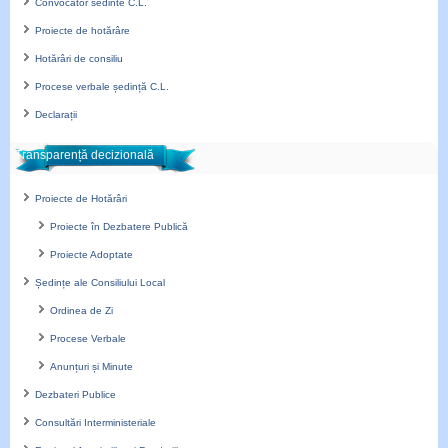
Convocator sedinte C.L.
Proiecte de hotărâre
Hotărâri de consiliu
Procese verbale ședință C.L.
Declarații
Transparență decizională
Proiecte de Hotărâri
Proiecte în Dezbatere Publică
Proiecte Adoptate
Ședințe ale Consiliului Local
Ordinea de Zi
Procese Verbale
Anunțuri și Minute
Dezbateri Publice
Consultări Interministeriale