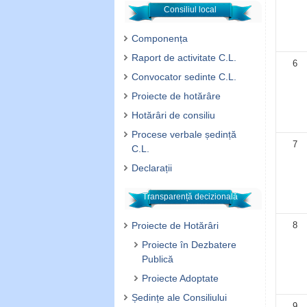
Consiliul local
Componența
Raport de activitate C.L.
6
Convocator sedinte C.L.
Proiecte de hotărâre
Hotărâri de consiliu
Procese verbale ședință
7
C.L.
Declarații
Transparență decizională
Proiecte de Hotărâri
8
Proiecte în Dezbatere
Publică
Proiecte Adoptate
Ședințe ale Consiliului
9