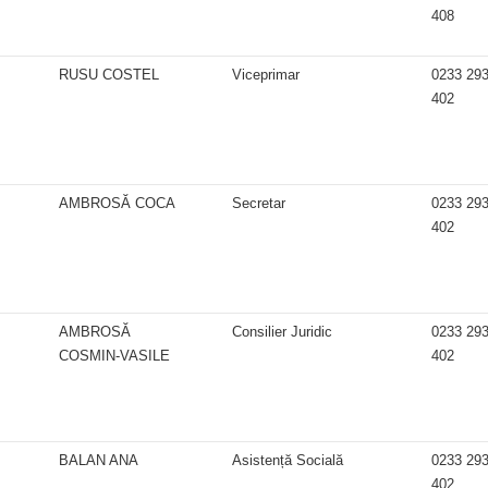
408
RUSU COSTEL
Viceprimar
0233 29
402
AMBROSĂ COCA
Secretar
0233 29
402
AMBROSĂ
Consilier Juridic
0233 29
COSMIN-VASILE
402
BALAN ANA
Asistență Socială
0233 29
402