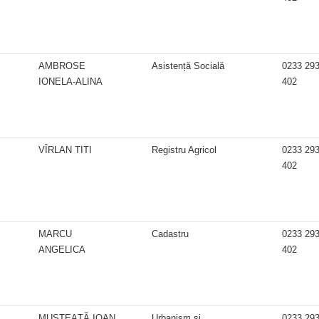
AMBROSE
Asistență Socială
0233 29
IONELA-ALINA
402
VÎRLAN TITI
Registru Agricol
0233 29
402
MARCU
Cadastru
0233 29
ANGELICA
402
MUSTEAȚĂ IOAN
Urbanism și
0233 29