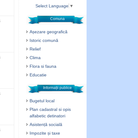
Select Language
▼
Comuna
3
Așezare geografică
Istoric comună
Relief
Clima
3
Flora si fauna
Educatie
Informații publice
3
Bugetul local
Plan cadastral si opis
alfabetic detinatori
Asistență socială
3
Impozite și taxe