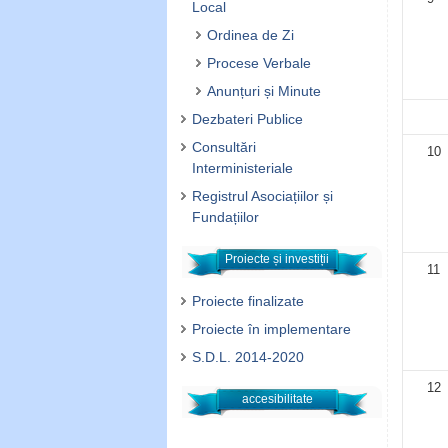
Local
Ordinea de Zi
Procese Verbale
Anunțuri și Minute
Dezbateri Publice
Consultări
10
Interministeriale
Registrul Asociațiilor și
Fundațiilor
Proiecte și investiții
11
Proiecte finalizate
Proiecte în implementare
S.D.L. 2014-2020
12
accesibilitate