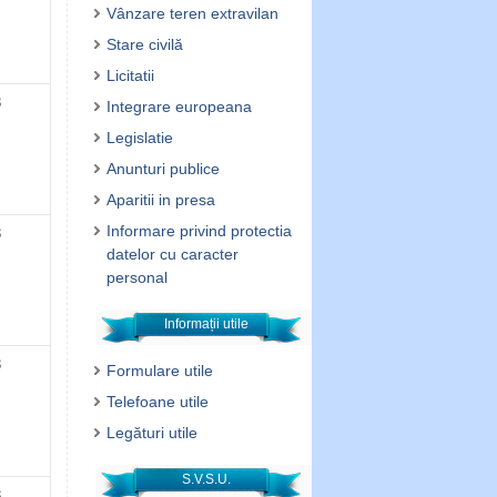
Vânzare teren extravilan
Stare civilă
Licitatii
3
Integrare europeana
Legislatie
Anunturi publice
Aparitii in presa
Informare privind protectia
3
datelor cu caracter
personal
Informații utile
3
Formulare utile
Telefoane utile
Legături utile
S.V.S.U.
3