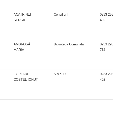
ACATRINEI
Consilier I
0233 29
SERGIU
402
AMBROSĂ
Biblioteca Comunală
0233 29
MARIA
714
CORLADE
S.V.S.U.
0233 29
COSTEL-IONUȚ
402