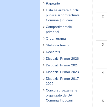
Rapoarte
Lista salarizare functii
publice si contractuale
2
Comuna Țibucani
Compartimentele
primăriei
Organigrama
3
Statul de functii
Declarații
Dispozitii Primar 2026
Dispozitii Primar 2024
Dispozitii Primar 2023
4
Dispozitii Primar 2017-
2022
Concursuri/examene
organizate de UAT
Comuna Țibucani
5