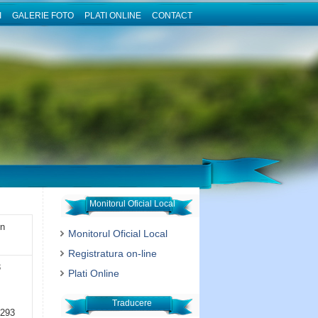
I
GALERIE FOTO
PLATI ONLINE
CONTACT
Monitorul Oficial Local
on
Monitorul Oficial Local
Registratura on-line
3
Plati Online
Traducere
293