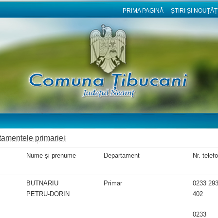
PRIMA PAGINĂ
ȘTIRI ȘI NOUȚĂȚ
amentele primariei
Nume și prenume
Departament
Nr. telef
BUTNARIU
Primar
0233 29
PETRU-DORIN
402
0233 