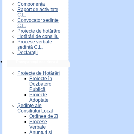
Componența
Raport de activitate
C.L.
Convocator sedinte
C.L.
Proiecte de hotărâre
Hotărâri de consiliu
Procese verbale
ședință C.L.
Declarații
Transparență decizională
Proiecte de Hotărâri
Proiecte în
Dezbatere
Publică
Proiecte
Adoptate
Ședințe ale
Consiliului Local
Ordinea de Zi
Procese
Verbale
Anunțuri și