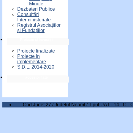
Minute
Dezbateri Publice
Consultări
Interministeriale
Registrul Asociațiilor
și Fundațiilor
Proiecte și investiții
Proiecte finalizate
Proiecte în
implementare
S.D.L. 2014-2020
accesibilitate
Cod Județ 27 / Județul Neamț / Tipul UAT - 14 - C - 