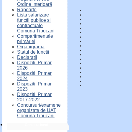
Ordine Interioară
Rapoarte
Lista salarizare
functii publice si
contractuale
Comuna Țibucani
Compartimentele
primăriei
Organigrama
Statul de functii
Declarații
Dispozitii Primar
2026
Dispozitii Primar
2024
Dispozitii Primar
2023
Dispozitii Primar
2017-2022
Concursuri/examene
organizate de UAT
Comuna Țibucani
Consiliul local