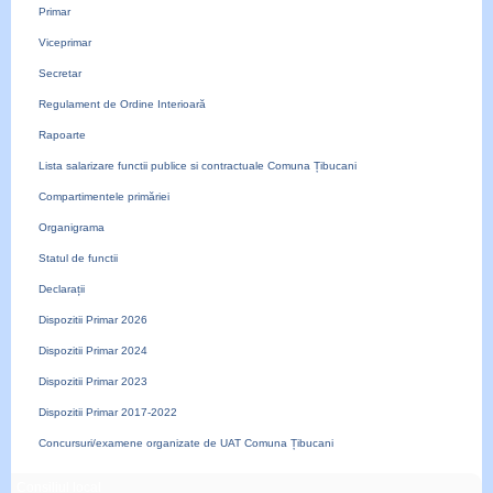
Primar
Viceprimar
Secretar
Regulament de Ordine Interioară
Rapoarte
Lista salarizare functii publice si contractuale Comuna Țibucani
Compartimentele primăriei
Organigrama
Statul de functii
Declarații
Dispozitii Primar 2026
Dispozitii Primar 2024
Dispozitii Primar 2023
Dispozitii Primar 2017-2022
Concursuri/examene organizate de UAT Comuna Țibucani
Consiliul local