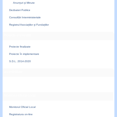
Anunțuri și Minute
Dezbateri Publice
Consultări Interministeriale
Registrul Asociațiilor și Fundațiilor
Proiecte și investiții
Proiecte finalizate
Proiecte în implementare
S.D.L. 2014-2020
accesibilitate
Monitorul Oficial Local
Monitorul Oficial Local
Registratura on-line