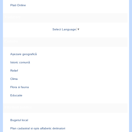
Plati Online
Traducere
Select Language
▼
Comuna
Așezare geografică
Istoric comună
Relief
Clima
Flora si fauna
Educatie
Informații publice
Bugetul local
Plan cadastral si opis alfabetic detinatori