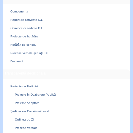
Componența
Raport de activitate C.L.
Convocator sedinte C.L.
Proiecte de hotărâre
Hotărâri de consiliu
Procese verbale ședință C.L.
Declarații
Transparență decizională
Proiecte de Hotărâri
Proiecte în Dezbatere Publică
Proiecte Adoptate
Ședințe ale Consiliului Local
Ordinea de Zi
Procese Verbale