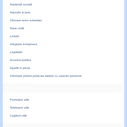
Asistență socială
Impozite și taxe
Vânzare teren extravilan
Stare civilă
Licitatii
Integrare europeana
Legislatie
Anunturi publice
Aparitii in presa
Informare privind protectia datelor cu caracter personal
Informații utile
Formulare utile
Telefoane utile
Legături utile
S.V.S.U.