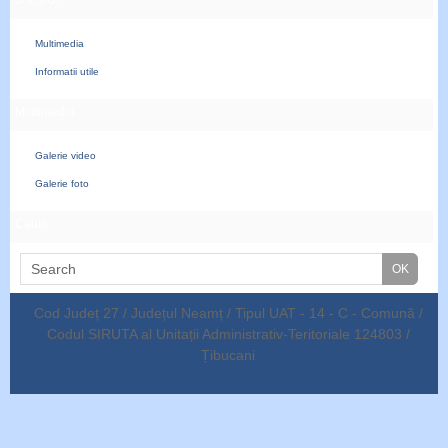
Multimedia
Informatii utile
Multimedia
Galerie video
Galerie foto
Caută
Cod Județ 27 / Județul Neamț / Tipul UAT - 14 - C - Comună /
Codul SIRUTA al Unitații Administrativ-Teritoriale 124803 /
Țibucani