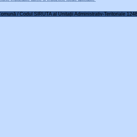
Comună / Codul SIRUTA al Unitații Administrativ-Teritoriale 124