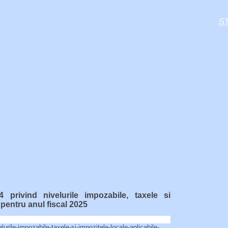
ȘT
 privind nivelurile impozabile, taxele si
 pentru anul fiscal 2025
lurile-impozabile-taxele-si-impozitele-locale-aplicabile-