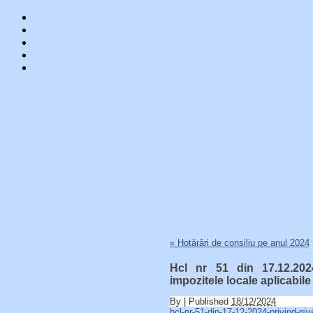
Skip
«
Hotărâri de consiliu pe anul 2024
to
content
Hcl nr 51 din 17.12.2024
impozitele locale aplicabile
By
|
Published
18/12/2024
hcl-nr-51-din-17-12-2024-privind-nive