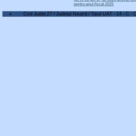
pentru-anul-fiscal-2025
Cod Județ 27 / Județul Neamț / Tipul UAT - 14 - C - 