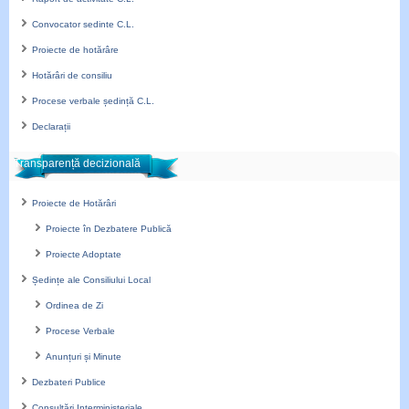
Convocator sedinte C.L.
Proiecte de hotărâre
Hotărâri de consiliu
Procese verbale ședință C.L.
Declarații
Transparență decizională
Proiecte de Hotărâri
Proiecte în Dezbatere Publică
Proiecte Adoptate
Ședințe ale Consiliului Local
Ordinea de Zi
Procese Verbale
Anunțuri și Minute
Dezbateri Publice
Consultări Interministeriale