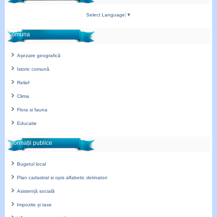
Select Language
▼
Comuna
Așezare geografică
Istoric comună
Relief
Clima
Flora si fauna
Educatie
Informații publice
Bugetul local
Plan cadastral si opis alfabetic detinatori
Asistență socială
Impozite și taxe