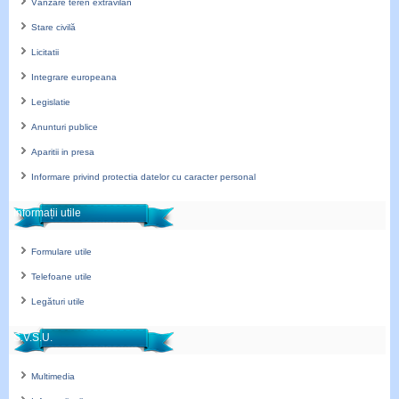
Vânzare teren extravilan
Stare civilă
Licitatii
Integrare europeana
Legislatie
Anunturi publice
Aparitii in presa
Informare privind protectia datelor cu caracter personal
Informații utile
Formulare utile
Telefoane utile
Legături utile
S.V.S.U.
Multimedia