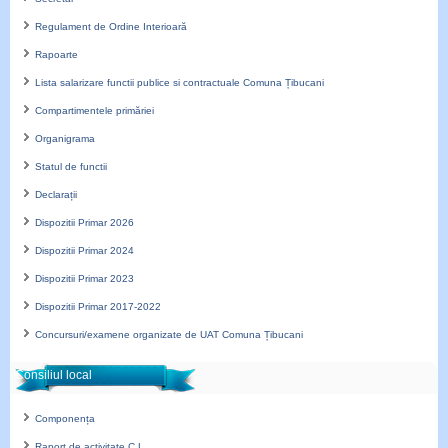
Regulament de Ordine Interioară
Rapoarte
Lista salarizare functii publice si contractuale Comuna Țibucani
Compartimentele primăriei
Organigrama
Statul de functii
Declarații
Dispozitii Primar 2026
Dispozitii Primar 2024
Dispozitii Primar 2023
Dispozitii Primar 2017-2022
Concursuri/examene organizate de UAT Comuna Țibucani
Consiliul local
Componența
Raport de activitate C.L.