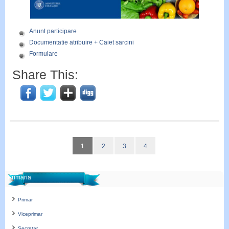
Anunt participare
Documentatie atribuire + Caiet sarcini
Formulare
Share This:
1
2
3
4
Primaria
Primar
Viceprimar
Secretar