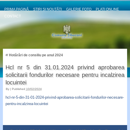
PRIMA PAGINĂ
ȘTIRI ȘI NOUȚĂȚI
GALERIE FOTO
PLATI ONLINE
CONTACT
«
Hotărâri de consiliu pe anul 2024
Hcl nr 5 din 31.01.2024 privind aprobarea
solicitarii fondurilor necesare pentru incalzirea
locuintei
By
|
Published
10/02/2024
hcl-nr-5-din-31-01-2024-privind-aprobarea-solicitarii-fondurilor-necesare-
pentru-incalzirea-locuintei