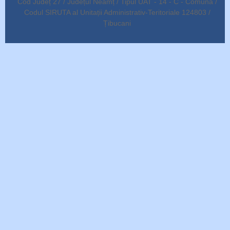
Cod Județ 27 / Județul Neamț / Tipul UAT - 14 - C - Comună /
Codul SIRUTA al Unitații Administrativ-Teritoriale 124803 /
Țibucani