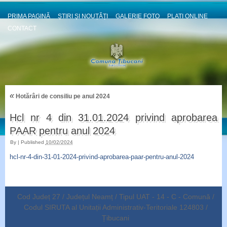
PRIMA PAGINĂ
ȘTIRI ȘI NOUȚĂȚI
GALERIE FOTO
PLATI ONLINE
CONTACT
«
Hotărâri de consiliu pe anul 2024
Hcl nr 4 din 31.01.2024 privind aprobarea
PAAR pentru anul 2024
By
|
Published
10/02/2024
hcl-nr-4-din-31-01-2024-privind-aprobarea-paar-pentru-anul-2024
Cod Județ 27 / Județul Neamț / Tipul UAT - 14 - C - Comună /
Codul SIRUTA al Unitații Administrativ-Teritoriale 124803 /
Țibucani