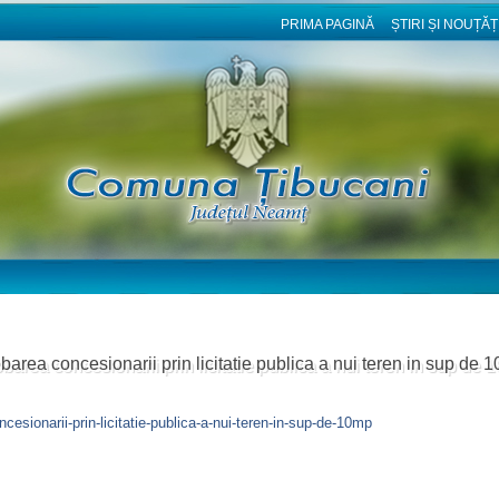
PRIMA PAGINĂ
ȘTIRI ȘI NOUȚĂȚ
barea concesionarii prin licitatie publica a nui teren in sup de 
cesionarii-prin-licitatie-publica-a-nui-teren-in-sup-de-10mp