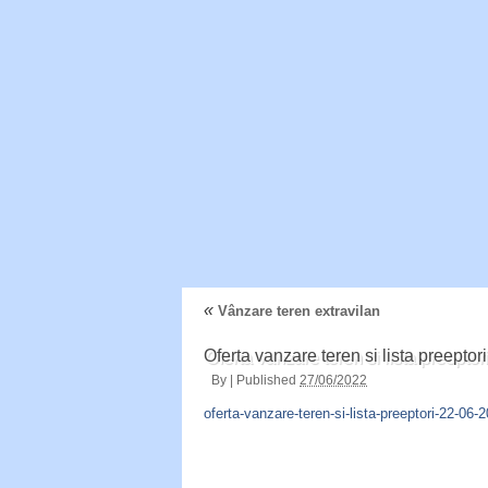
«
Vânzare teren extravilan
Oferta vanzare teren si lista preepto
By
|
Published
27/06/2022
oferta-vanzare-teren-si-lista-preeptori-22-06-