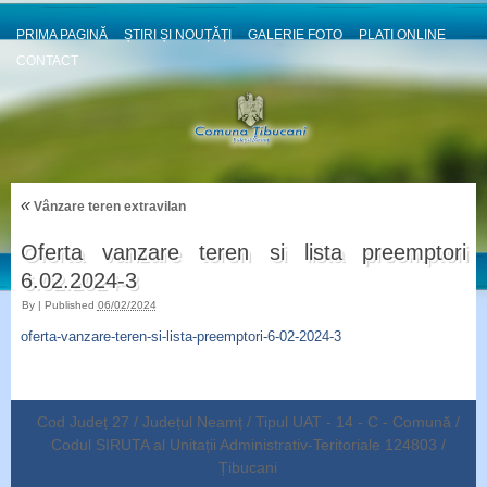
PRIMA PAGINĂ
ȘTIRI ȘI NOUȚĂȚI
GALERIE FOTO
PLATI ONLINE
CONTACT
«
Vânzare teren extravilan
Oferta vanzare teren si lista preemptori
6.02.2024-3
By
|
Published
06/02/2024
oferta-vanzare-teren-si-lista-preemptori-6-02-2024-3
Cod Județ 27 / Județul Neamț / Tipul UAT - 14 - C - Comună /
Codul SIRUTA al Unitații Administrativ-Teritoriale 124803 /
Țibucani