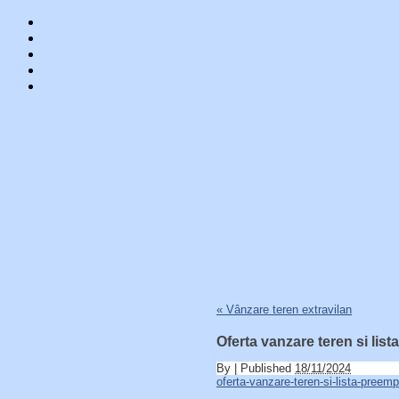
Skip
«
Vânzare teren extravilan
to
content
Oferta vanzare teren si lis
By
|
Published
18/11/2024
oferta-vanzare-teren-si-lista-preemp