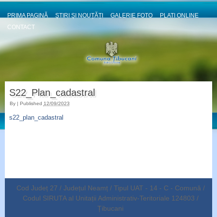
PRIMA PAGINĂ
ȘTIRI ȘI NOUȚĂȚI
GALERIE FOTO
PLATI ONLINE
CONTACT
S22_Plan_cadastral
By
|
Published
12/09/2023
s22_plan_cadastral
Cod Județ 27 / Județul Neamț / Tipul UAT - 14 - C - Comună /
Codul SIRUTA al Unitații Administrativ-Teritoriale 124803 /
Țibucani