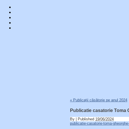
Skip
«
Publicații căsătorie pe anul 2024
to
content
Publicatie casatorie Toma 
By
|
Published
19/06/2024
publicatie-casatorie-toma-gheorghe-d