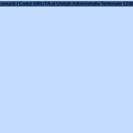
Comună / Codul SIRUTA al Unitații Administrativ-Teritoriale 124