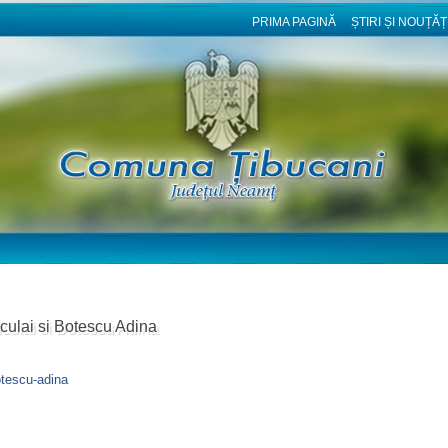
PRIMA PAGINĂ
ȘTIRI ȘI NOUȚĂȚ
culai si Botescu Adina
botescu-adina