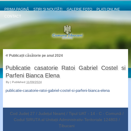
PRIMA PAGINĂ
ȘTIRI ȘI NOUȚĂȚI
GALERIE FOTO
PLATI ONLINE
CONTACT
«
Publicații căsătorie pe anul 2024
Publicatie casatorie Ratoi Gabriel Costel si
Parfeni Bianca Elena
By
|
Published
11/09/2024
publicatie-casatorie-ratoi-gabriel-costel-si-parfeni-bianca-elena
Cod Județ 27 / Județul Neamț / Tipul UAT - 14 - C - Comună /
Codul SIRUTA al Unitații Administrativ-Teritoriale 124803 /
Țibucani