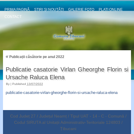
PRIMA PAGINĂ
ȘTIRI ȘI NOUȚĂȚI
GALERIE FOTO
PLATI ONLINE
CONTACT
«
Publicații căsătorie pe anul 2022
Publicatie casatorie Virlan Gheorghe Florin si
Ursache Raluca Elena
By
|
Published
13/07/2022
publicatie-casatorie-virlan-gheorghe-florin-si-ursache-raluca-elena
Cod Județ 27 / Județul Neamț / Tipul UAT - 14 - C - Comună /
Codul SIRUTA al Unitații Administrativ-Teritoriale 124803 /
Țibucani