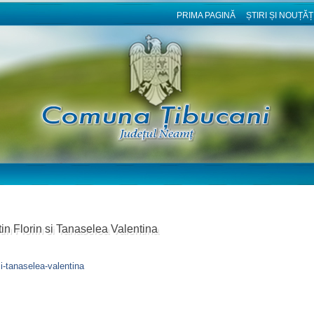
PRIMA PAGINĂ
ȘTIRI ȘI NOUȚĂȚ
in Florin si Tanaselea Valentina
si-tanaselea-valentina