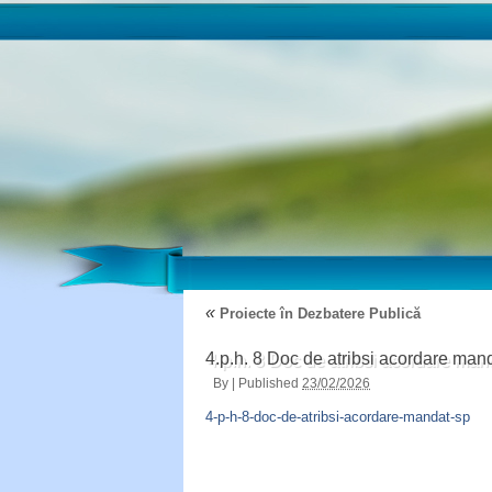
«
Proiecte în Dezbatere Publică
4.p.h. 8 Doc de atribsi acordare mand
By
|
Published
23/02/2026
4-p-h-8-doc-de-atribsi-acordare-mandat-sp