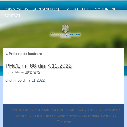
PRIMA PAGINĂ
ȘTIRI ȘI NOUȚĂȚI
GALERIE FOTO
PLATI ONLINE
CONTACT
«
Proiecte de hotărâre
PHCL nr. 66 din 7.11.2022
By
|
Published
18/11/2022
phcl-nr-66-din-7-11-2022
Cod Județ 27 / Județul Neamț / Tipul UAT - 14 - C - Comună /
Codul SIRUTA al Unitații Administrativ-Teritoriale 124803 /
Țibucani