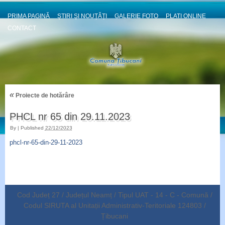
PRIMA PAGINĂ
ȘTIRI ȘI NOUȚĂȚI
GALERIE FOTO
PLATI ONLINE
CONTACT
«
Proiecte de hotărâre
PHCL nr 65 din 29.11.2023
By
|
Published
22/12/2023
phcl-nr-65-din-29-11-2023
Cod Județ 27 / Județul Neamț / Tipul UAT - 14 - C - Comună /
Codul SIRUTA al Unitații Administrativ-Teritoriale 124803 /
Țibucani