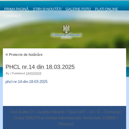
PRIMA PAGINĂ
ȘTIRI ȘI NOUȚĂȚI
GALERIE FOTO
PLATI ONLINE
CONTACT
«
Proiecte de hotărâre
PHCL nr.14 din 18.03.2025
By
|
Published
19/03/2025
phcl-nr-14-din-18-03-2025
Cod Județ 27 / Județul Neamț / Tipul UAT - 14 - C - Comună /
Codul SIRUTA al Unitații Administrativ-Teritoriale 124803 /
Țibucani