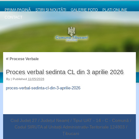
PRIMA PAGINĂ
ȘTIRI ȘI NOUȚĂȚI
GALERIE FOTO
PLATI ONLINE
CONTACT
«
Procese Verbale
Proces verbal sedinta CL din 3 aprilie 2026
By
|
Published
11/05/2026
proces-verbal-sedinta-cl-din-3-aprilie-2026
Cod Județ 27 / Județul Neamț / Tipul UAT - 14 - C - Comună /
Codul SIRUTA al Unitații Administrativ-Teritoriale 124803 /
Țibucani