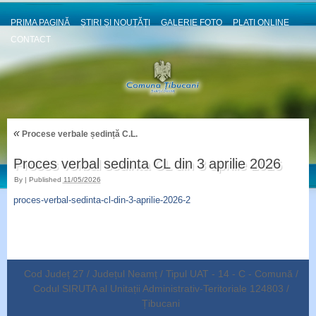
PRIMA PAGINĂ
ȘTIRI ȘI NOUȚĂȚI
GALERIE FOTO
PLATI ONLINE
CONTACT
«
Procese verbale ședință C.L.
Proces verbal sedinta CL din 3 aprilie 2026
By
|
Published
11/05/2026
proces-verbal-sedinta-cl-din-3-aprilie-2026-2
Cod Județ 27 / Județul Neamț / Tipul UAT - 14 - C - Comună /
Codul SIRUTA al Unitații Administrativ-Teritoriale 124803 /
Țibucani