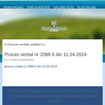
PRIMA PAGINĂ
ȘTIRI ȘI NOUȚĂȚI
GALERIE FOTO
PLATI ONLINE
CONTACT
«
Procese verbale ședință C.L.
Proces verbal nr 2088 6 din 11.04.2024
By
|
Published
14/05/2024
proces-verbal-nr-2088-6-din-11-04-2024
Cod Județ 27 / Județul Neamț / Tipul UAT - 14 - C - Comună /
Codul SIRUTA al Unitații Administrativ-Teritoriale 124803 /
Țibucani