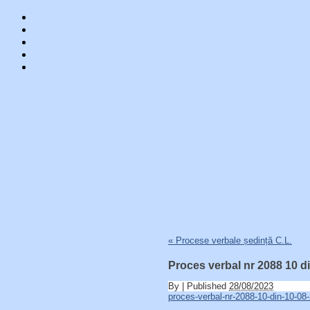
Skip
«
Procese verbale ședință C.L.
to
content
Proces verbal nr 2088 10 d
By
|
Published
28/08/2023
proces-verbal-nr-2088-10-din-10-08