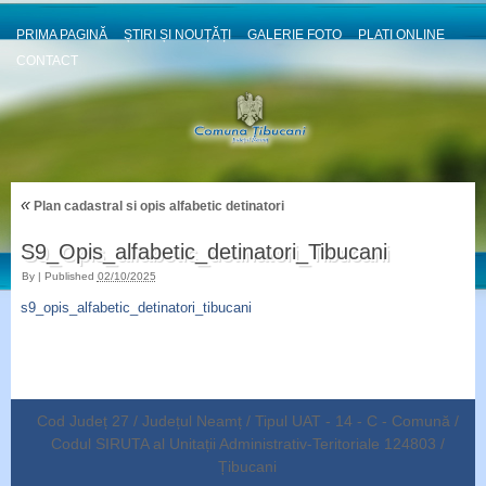
PRIMA PAGINĂ
ȘTIRI ȘI NOUȚĂȚI
GALERIE FOTO
PLATI ONLINE
CONTACT
«
Plan cadastral si opis alfabetic detinatori
S9_Opis_alfabetic_detinatori_Tibucani
By
|
Published
02/10/2025
s9_opis_alfabetic_detinatori_tibucani
Cod Județ 27 / Județul Neamț / Tipul UAT - 14 - C - Comună /
Codul SIRUTA al Unitații Administrativ-Teritoriale 124803 /
Țibucani