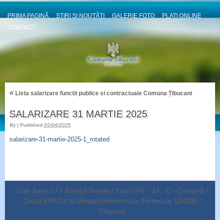
PRIMA PAGINĂ
ȘTIRI ȘI NOUȚĂȚI
GALERIE FOTO
PLATI ONLINE
CONTACT
«
Lista salarizare functii publice si contractuale Comuna Țibucani
SALARIZARE 31 MARTIE 2025
By
|
Published
02/04/2025
salarizare-31-martie-2025-1_rotated
Cod Județ 27 / Județul Neamț / Tipul UAT - 14 - C - Comună /
Codul SIRUTA al Unitații Administrativ-Teritoriale 124803 /
Țibucani