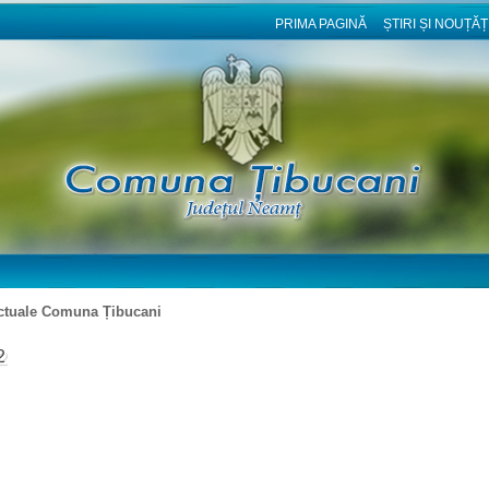
PRIMA PAGINĂ
ȘTIRI ȘI NOUȚĂȚ
ractuale Comuna Țibucani
2