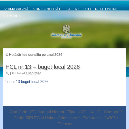
PRIMA PAGINĂ
ȘTIRI ȘI NOUȚĂȚI
GALERIE FOTO
PLATI ONLINE
CONTACT
«
Hotărâri de consiliu pe anul 2026
HCL nr.13 – buget local 2026
By
|
Published
11/05/2026
hcl-nr-13-buget-local-2026
Cod Județ 27 / Județul Neamț / Tipul UAT - 14 - C - Comună /
Codul SIRUTA al Unitații Administrativ-Teritoriale 124803 /
Țibucani