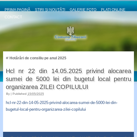
PRIMA PAGINĂ
ȘTIRI ȘI NOUȚĂȚI
GALERIE FOTO
PLATI ONLINE
CONTACT
«
Hotărâri de consiliu pe anul 2025
Hcl nr 22 din 14.05.2025 privind alocarea
sumei de 5000 lei din bugetul local pentru
organizarea ZILEI COPILULUI
By
|
Published
15/05/2025
hcl-nr-22-din-14-05-2025-privind-alocarea-sumei-de-5000-lei-din-
bugetul-local-pentru-organizarea-zilei-copilului