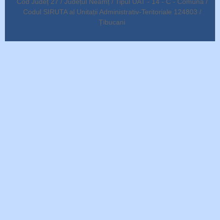
Cod Județ 27 / Județul Neamț / Tipul UAT - 14 - C - Comună /
Codul SIRUTA al Unitații Administrativ-Teritoriale 124803 /
Țibucani