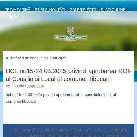
PRIMA PAGINĂ
ȘTIRI ȘI NOUȚĂȚI
GALERIE FOTO
PLATI ONLINE
CONTACT
«
Hotărâri de consiliu pe anul 2025
HCL nr.15-24.03.2025 privind aprobarea ROF
al Consiliului Local al comunei Tibucani
By
|
Published
25/03/2025
hcl-nr-15-24-03-2025-privind-aprobarea-rof-al-consiliului-local-al-
comunei-tibucani
Cod Județ 27 / Județul Neamț / Tipul UAT - 14 - C - Comună /
Codul SIRUTA al Unitații Administrativ-Teritoriale 124803 /