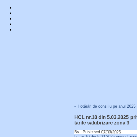
Skip
«
Hotărâri de consiliu pe anul 2025
to
content
HCL nr.10 din 5.03.2025 pr
tarife salubrizare zona 3
By
|
Published
07/03/2025
hcl-nr-10-din-5-03-2025-privind-acor