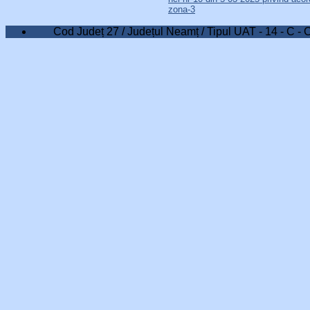
zona-3
Cod Județ 27 / Județul Neamț / Tipul UAT - 14 - C - 