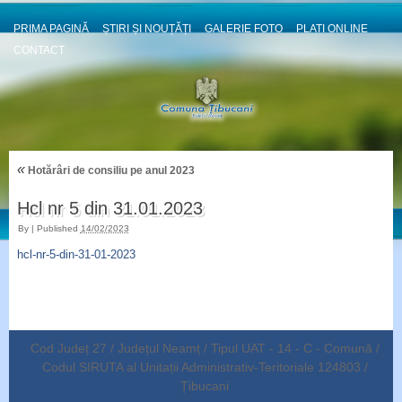
PRIMA PAGINĂ
ȘTIRI ȘI NOUȚĂȚI
GALERIE FOTO
PLATI ONLINE
CONTACT
«
Hotărâri de consiliu pe anul 2023
Hcl nr 5 din 31.01.2023
By
|
Published
14/02/2023
hcl-nr-5-din-31-01-2023
Cod Județ 27 / Județul Neamț / Tipul UAT - 14 - C - Comună /
Codul SIRUTA al Unitații Administrativ-Teritoriale 124803 /
Țibucani