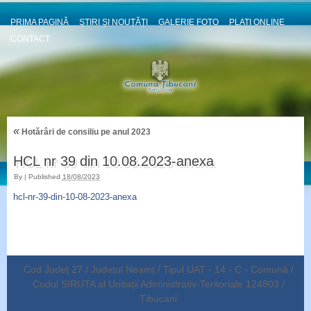
PRIMA PAGINĂ
ȘTIRI ȘI NOUȚĂȚI
GALERIE FOTO
PLATI ONLINE
CONTACT
«
Hotărâri de consiliu pe anul 2023
HCL nr 39 din 10.08.2023-anexa
By
|
Published
18/08/2023
hcl-nr-39-din-10-08-2023-anexa
Cod Județ 27 / Județul Neamț / Tipul UAT - 14 - C - Comună /
Codul SIRUTA al Unitații Administrativ-Teritoriale 124803 /
Țibucani