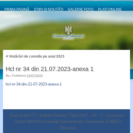
PRIMA PAGINĂ
ȘTIRI ȘI NOUȚĂȚI
GALERIE FOTO
PLATI ONLINE
CONTACT
«
Hotărâri de consiliu pe anul 2023
Hcl nr 34 din 21.07.2023-anexa 1
By
|
Published
23/07/2023
hcl-nr-34-din-21-07-2023-anexa-1
Cod Județ 27 / Județul Neamț / Tipul UAT - 14 - C - Comună /
Codul SIRUTA al Unitații Administrativ-Teritoriale 124803 /
Țibucani