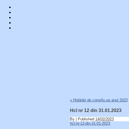
Skip
«
Hotărâri de consiliu pe anul 2023
to
content
Hcl nr 12 din 31.01.2023
By
|
Published
14/02/2023
hcl-nr-12-din-31-01-2023