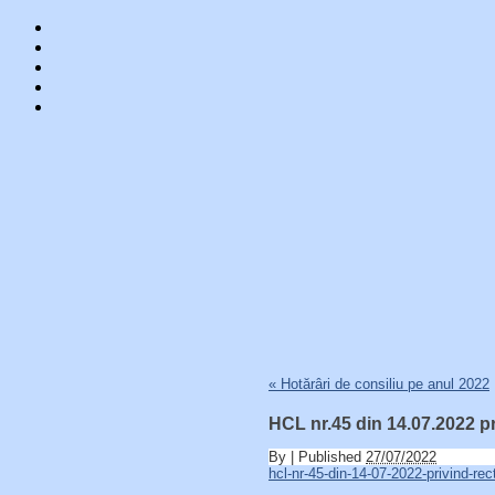
Skip
«
Hotărâri de consiliu pe anul 2022
to
content
HCL nr.45 din 14.07.2022 pr
By
|
Published
27/07/2022
hcl-nr-45-din-14-07-2022-privind-rect