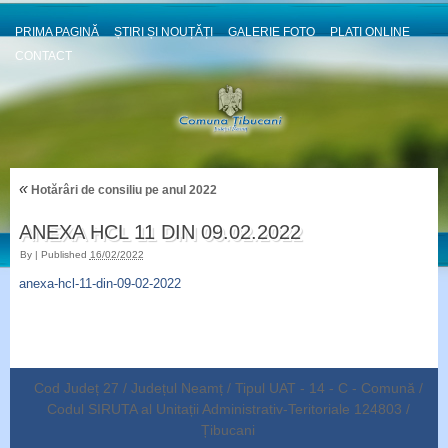
PRIMA PAGINĂ
ȘTIRI ȘI NOUȚĂȚI
GALERIE FOTO
PLATI ONLINE
CONTACT
«
Hotărâri de consiliu pe anul 2022
ANEXA HCL 11 DIN 09.02.2022
By
|
Published
16/02/2022
anexa-hcl-11-din-09-02-2022
Cod Județ 27 / Județul Neamț / Tipul UAT - 14 - C - Comună /
Codul SIRUTA al Unitații Administrativ-Teritoriale 124803 /
Țibucani