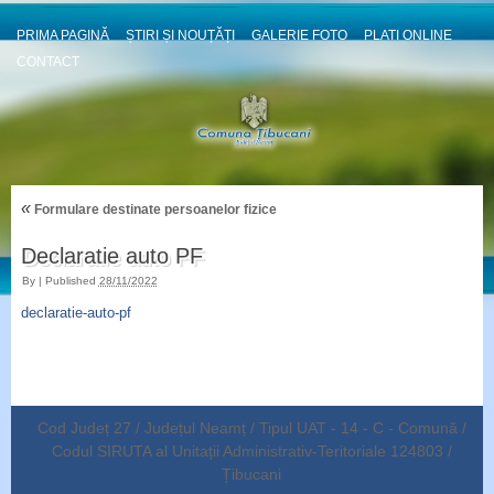
PRIMA PAGINĂ
ȘTIRI ȘI NOUȚĂȚI
GALERIE FOTO
PLATI ONLINE
CONTACT
«
Formulare destinate persoanelor fizice
Declaratie auto PF
By
|
Published
28/11/2022
declaratie-auto-pf
Cod Județ 27 / Județul Neamț / Tipul UAT - 14 - C - Comună /
Codul SIRUTA al Unitații Administrativ-Teritoriale 124803 /
Țibucani